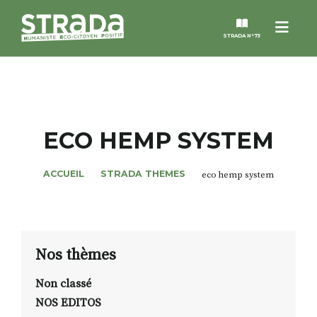
Menu
STRADA N°73
STRADA
MAGAZINES
ECO HEMP SYSTEM
NOS THÈMES
ACCUEIL
STRADA THEMES
eco hemp system
STRADA’DATES
ALTER STRADA
Nos thèmes
Non classé
ROSÉE DE MAI
NOS EDITOS