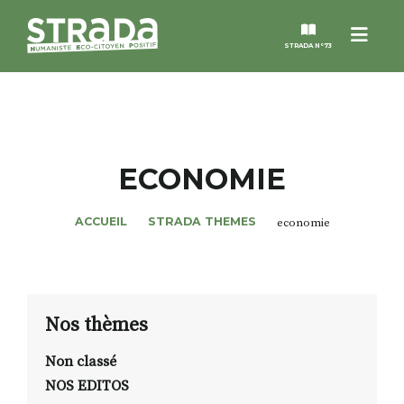
Menu
STRADA N°73
STRADA
MAGAZINES
ECONOMIE
NOS THÈMES
ACCUEIL
STRADA THEMES
economie
STRADA’DATES
ALTER STRADA
Nos thèmes
Non classé
ROSÉE DE MAI
NOS EDITOS