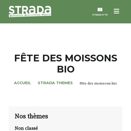
Menu
STRADA N°73
STRADA
MAGAZINES
FÊTE DES MOISSONS
BIO
NOS THÈMES
ACCUEIL
STRADA THEMES
Fête des moissons bio
STRADA’DATES
ALTER STRADA
Nos thèmes
ROSÉE DE MAI
Non classé