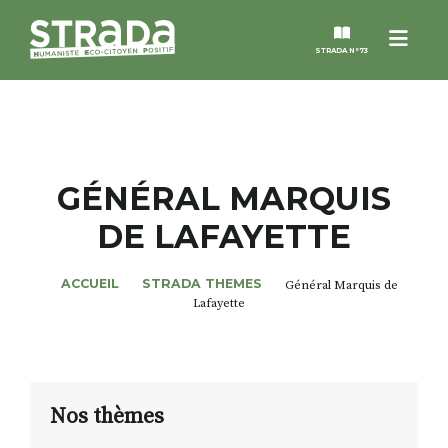
Menu
STRADA N°73
STRADA
MAGAZINES
GÉNÉRAL MARQUIS
DE LAFAYETTE
NOS THÈMES
ACCUEIL
STRADA THEMES
Général Marquis de
STRADA’DATES
Lafayette
ALTER STRADA
ROSÉE DE MAI
Nos thèmes