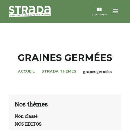
Menu
STRADA N°73
STRADA
MAGAZINES
GRAINES GERMÉES
NOS THÈMES
ACCUEIL
STRADA THEMES
graines germées
STRADA’DATES
ALTER STRADA
Nos thèmes
Non classé
ROSÉE DE MAI
NOS EDITOS