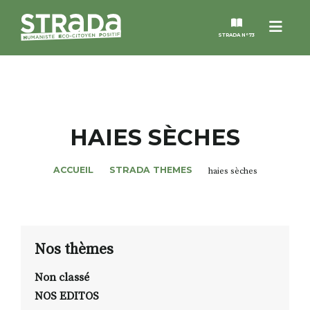
Menu
STRADA N°73
STRADA
MAGAZINES
HAIES SÈCHES
NOS THÈMES
ACCUEIL
STRADA THEMES
haies sèches
STRADA’DATES
ALTER STRADA
Nos thèmes
Non classé
ROSÉE DE MAI
NOS EDITOS