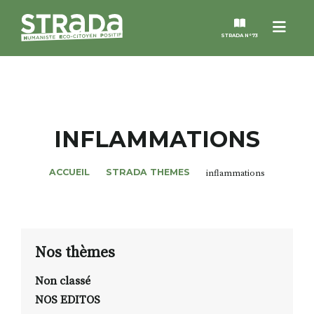
Menu
STRADA N°73
STRADA
MAGAZINES
INFLAMMATIONS
NOS THÈMES
ACCUEIL
STRADA THEMES
inflammations
STRADA’DATES
ALTER STRADA
Nos thèmes
Non classé
ROSÉE DE MAI
NOS EDITOS