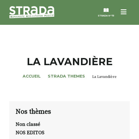
Menu
STRADA N°73
STRADA
MAGAZINES
LA LAVANDIÈRE
NOS THÈMES
ACCUEIL
STRADA THEMES
La Lavandière
STRADA’DATES
ALTER STRADA
Nos thèmes
Non classé
ROSÉE DE MAI
NOS EDITOS