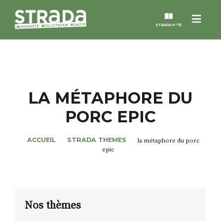
Menu
STRADA N°73
STRADA
MAGAZINES
LA MÉTAPHORE DU
PORC EPIC
NOS THÈMES
ACCUEIL
STRADA THEMES
la métaphore du porc
STRADA’DATES
epic
ALTER STRADA
ROSÉE DE MAI
Nos thèmes