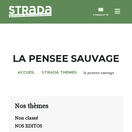
Menu
STRADA N°73
STRADA
MAGAZINES
LA PENSEE SAUVAGE
NOS THÈMES
ACCUEIL
STRADA THEMES
la pensee sauvage
STRADA’DATES
ALTER STRADA
Nos thèmes
Non classé
ROSÉE DE MAI
NOS EDITOS