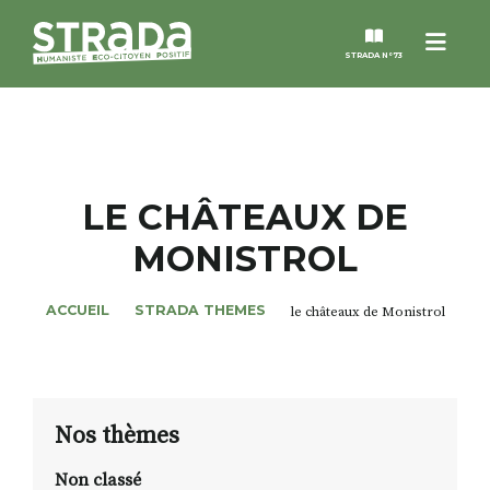
Menu
STRADA N°73
STRADA
MAGAZINES
LE CHÂTEAUX DE
MONISTROL
NOS THÈMES
ACCUEIL
STRADA THEMES
le châteaux de Monistrol
STRADA’DATES
ALTER STRADA
Nos thèmes
ROSÉE DE MAI
Non classé