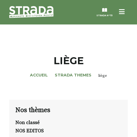
Menu
STRADA N°73
STRADA
MAGAZINES
LIÈGE
NOS THÈMES
ACCUEIL
STRADA THEMES
liège
STRADA’DATES
ALTER STRADA
Nos thèmes
Non classé
ROSÉE DE MAI
NOS EDITOS