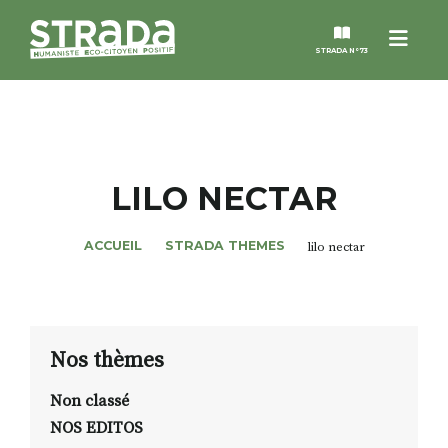
Menu
STRADA N°73
STRADA
MAGAZINES
LILO NECTAR
NOS THÈMES
ACCUEIL
STRADA THEMES
lilo nectar
STRADA’DATES
ALTER STRADA
Nos thèmes
Non classé
ROSÉE DE MAI
NOS EDITOS