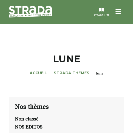
Menu
STRADA N°73
STRADA
MAGAZINES
LUNE
NOS THÈMES
ACCUEIL
STRADA THEMES
lune
STRADA’DATES
ALTER STRADA
Nos thèmes
Non classé
ROSÉE DE MAI
NOS EDITOS