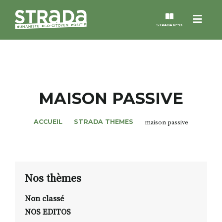
Menu
STRADA N°73
STRADA
MAGAZINES
MAISON PASSIVE
NOS THÈMES
ACCUEIL
STRADA THEMES
maison passive
STRADA’DATES
ALTER STRADA
Nos thèmes
Non classé
ROSÉE DE MAI
NOS EDITOS