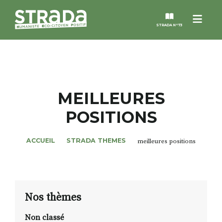
Menu
STRADA N°73
STRADA
MAGAZINES
MEILLEURES
POSITIONS
NOS THÈMES
ACCUEIL
STRADA THEMES
meilleures positions
STRADA’DATES
ALTER STRADA
Nos thèmes
ROSÉE DE MAI
Non classé