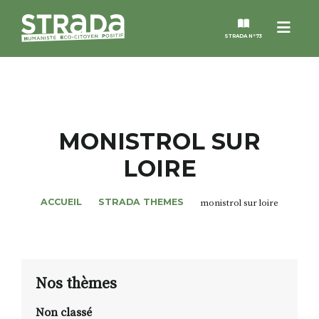
Menu
STRADA N°73
STRADA
MAGAZINES
MONISTROL SUR
LOIRE
NOS THÈMES
ACCUEIL
STRADA THEMES
monistrol sur loire
STRADA’DATES
ALTER STRADA
Nos thèmes
ROSÉE DE MAI
Non classé