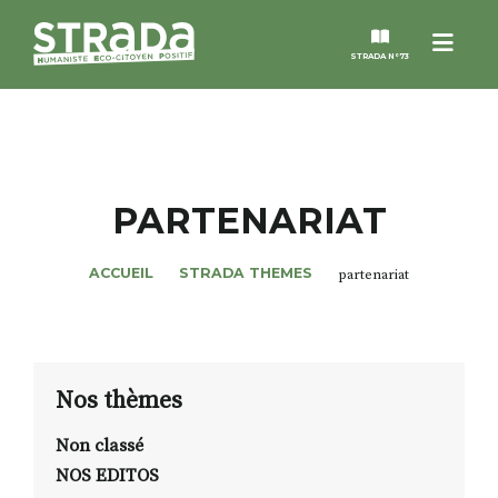
Menu
STRADA N°73
STRADA
MAGAZINES
PARTENARIAT
NOS THÈMES
ACCUEIL
STRADA THEMES
partenariat
STRADA’DATES
ALTER STRADA
Nos thèmes
Non classé
ROSÉE DE MAI
NOS EDITOS