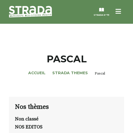
Menu
STRADA N°73
STRADA
MAGAZINES
PASCAL
NOS THÈMES
ACCUEIL
STRADA THEMES
Pascal
STRADA’DATES
ALTER STRADA
Nos thèmes
Non classé
ROSÉE DE MAI
NOS EDITOS