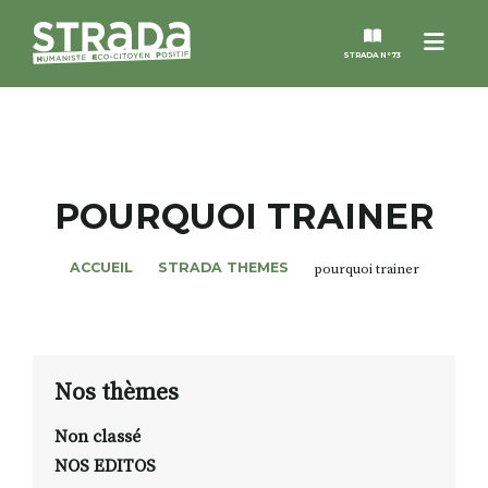
Menu
STRADA N°73
STRADA
MAGAZINES
POURQUOI TRAINER
NOS THÈMES
ACCUEIL
STRADA THEMES
pourquoi trainer
STRADA’DATES
ALTER STRADA
Nos thèmes
Non classé
ROSÉE DE MAI
NOS EDITOS