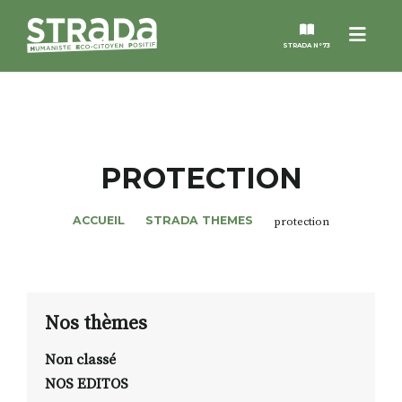
Menu
STRADA N°73
STRADA
MAGAZINES
PROTECTION
NOS THÈMES
ACCUEIL
STRADA THEMES
protection
STRADA’DATES
ALTER STRADA
Nos thèmes
Non classé
ROSÉE DE MAI
NOS EDITOS