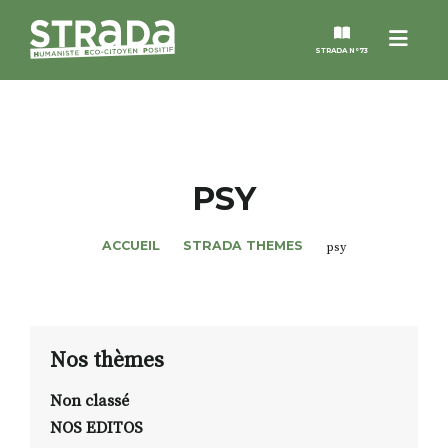
Menu
STRADA N°73
STRADA
MAGAZINES
PSY
NOS THÈMES
ACCUEIL
STRADA THEMES
psy
STRADA’DATES
ALTER STRADA
Nos thèmes
Non classé
ROSÉE DE MAI
NOS EDITOS