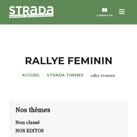
Menu
STRADA N°73
STRADA
MAGAZINES
RALLYE FEMININ
NOS THÈMES
ACCUEIL
STRADA THEMES
rallye feminin
STRADA’DATES
ALTER STRADA
Nos thèmes
Non classé
ROSÉE DE MAI
NOS EDITOS