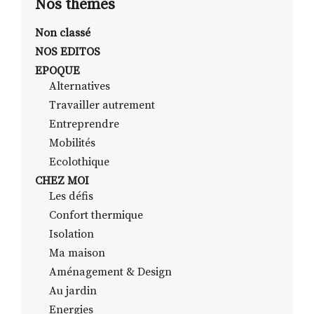
Nos thèmes
Non classé
NOS EDITOS
RECHERCHER
S'ABONNER
EPOQUE
S'INSCRIRE À LA NEWSLETTER
Alternatives
FACEBOOK
INSTAGRAM
LINKEDIN
YOUTUBE
Travailler autrement
Entreprendre
Mobilités
Ecolothique
CHEZ MOI
Les défis
Confort thermique
Isolation
Ma maison
Aménagement & Design
Au jardin
Energies