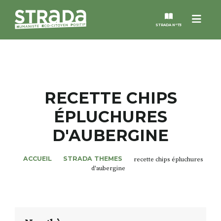
Menu
STRADA N°73
STRADA
MAGAZINES
RECETTE CHIPS
ÉPLUCHURES
NOS THÈMES
D'AUBERGINE
STRADA’DATES
ACCUEIL
STRADA THEMES
recette chips épluchures
d'aubergine
ALTER STRADA
ROSÉE DE MAI