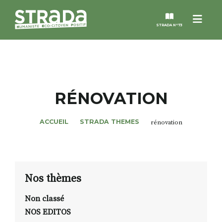
Menu
STRADA N°73
STRADA
MAGAZINES
RÉNOVATION
NOS THÈMES
ACCUEIL
STRADA THEMES
rénovation
STRADA’DATES
ALTER STRADA
Nos thèmes
Non classé
ROSÉE DE MAI
NOS EDITOS