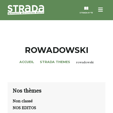
Menu
STRADA N°73
STRADA
MAGAZINES
ROWADOWSKI
NOS THÈMES
ACCUEIL
STRADA THEMES
rowadowski
STRADA’DATES
ALTER STRADA
Nos thèmes
Non classé
ROSÉE DE MAI
NOS EDITOS