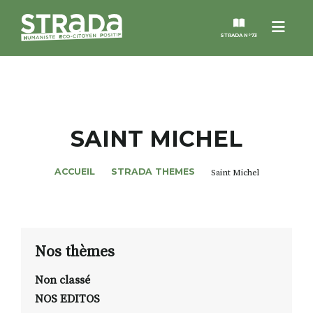
Menu
STRADA N°73
STRADA
MAGAZINES
SAINT MICHEL
NOS THÈMES
ACCUEIL
STRADA THEMES
Saint Michel
STRADA’DATES
ALTER STRADA
Nos thèmes
Non classé
ROSÉE DE MAI
NOS EDITOS