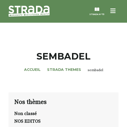
Menu
STRADA N°73
STRADA
MAGAZINES
SEMBADEL
NOS THÈMES
ACCUEIL
STRADA THEMES
sembadel
STRADA’DATES
ALTER STRADA
Nos thèmes
Non classé
ROSÉE DE MAI
NOS EDITOS