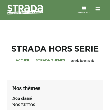
Menu
STRADA N°73
STRADA
MAGAZINES
STRADA HORS SERIE
NOS THÈMES
ACCUEIL
STRADA THEMES
strada hors serie
STRADA’DATES
ALTER STRADA
Nos thèmes
Non classé
ROSÉE DE MAI
NOS EDITOS