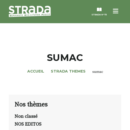
Menu
STRADA N°73
STRADA
MAGAZINES
SUMAC
NOS THÈMES
ACCUEIL
STRADA THEMES
sumac
STRADA’DATES
ALTER STRADA
Nos thèmes
Non classé
ROSÉE DE MAI
NOS EDITOS