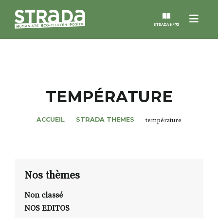
Menu
STRADA N°73
STRADA
MAGAZINES
TEMPÉRATURE
NOS THÈMES
ACCUEIL
STRADA THEMES
température
STRADA’DATES
ALTER STRADA
Nos thèmes
Non classé
ROSÉE DE MAI
NOS EDITOS