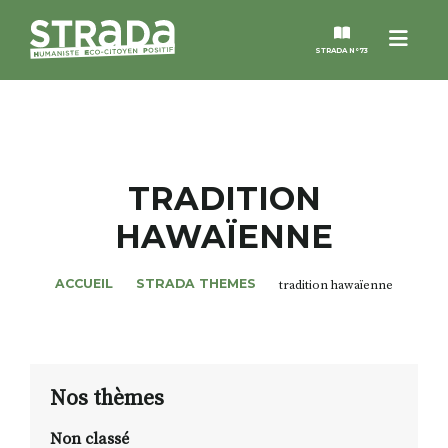
Menu
STRADA N°73
STRADA
MAGAZINES
TRADITION
HAWAÏENNE
NOS THÈMES
ACCUEIL
STRADA THEMES
tradition hawaïenne
STRADA’DATES
ALTER STRADA
Nos thèmes
ROSÉE DE MAI
Non classé