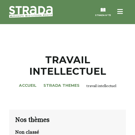
Menu
STRADA N°73
STRADA
MAGAZINES
TRAVAIL
INTELLECTUEL
NOS THÈMES
ACCUEIL
STRADA THEMES
travail intellectuel
STRADA’DATES
ALTER STRADA
Nos thèmes
ROSÉE DE MAI
Non classé