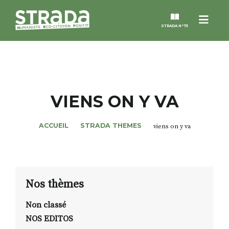
Menu
STRADA N°73
STRADA
MAGAZINES
VIENS ON Y VA
NOS THÈMES
ACCUEIL
STRADA THEMES
viens on y va
STRADA’DATES
ALTER STRADA
Nos thèmes
Non classé
ROSÉE DE MAI
NOS EDITOS