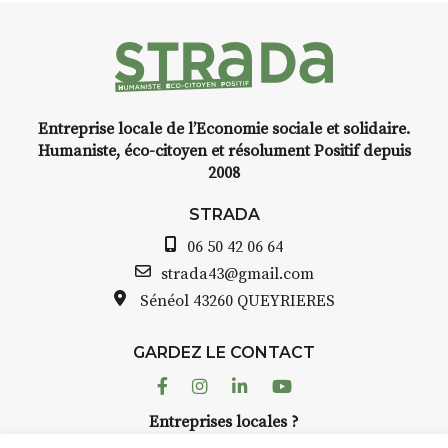
médiévale du Brivadois cet été.
Entreprise locale de l’Economie sociale et solidaire.
INTERVIEW
Humaniste, éco-citoyen et résolument Positif depuis
2008
STRADA Bernard Turle, vous
avez ouvert une galerie à
STRADA
Auzon…
06 50 42 06 64
Bernard TURLE Le Fumoir n’est
strada43@gmail.com
pas une galerie permanente.
Sénéol
43260 QUEYRIERES
Chaque année, le 1er dimanche
d’août, l’association
GARDEZ LE CONTACT
AuzonToujours
organise
Arts
dans le village
. Des artistes et
Facebook
Instagram
Linkedin
Youtube
artisans investissent les rues, les
Entreprises locales ?
caves, les granges d’Auzon. Le
Nous avons des solutions pubs pour vous.