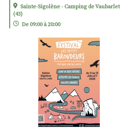
Sainte-Sigolène - Camping de Vaubarlet
(43)
RECHERCHER
S'ABONNER
De 09:00 à 20:00
S'INSCRIRE À LA NEWSLETTER
FACEBOOK
INSTAGRAM
LINKEDIN
YOUTUBE