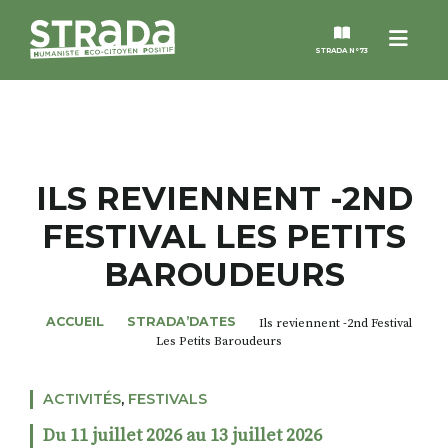
Menu
STRADA N°73
STRADA
MAGAZINES
ILS REVIENNENT -2ND
FESTIVAL LES PETITS
NOS THÈMES
BAROUDEURS
STRADA’DATES
ACCUEIL
STRADA’DATES
Ils reviennent -2nd Festival
Les Petits Baroudeurs
ALTER STRADA
ACTIVITÉS
,
FESTIVALS
ROSÉE DE MAI
Du 11 juillet 2026 au 13 juillet 2026