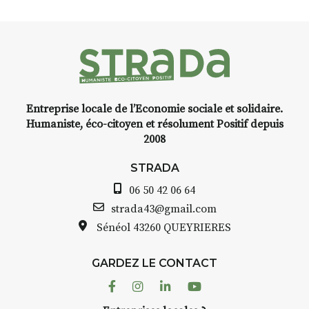
livre une raison de plus d’aller
faire un tour dans la cité
médiévale du Brivadois cet été.
Entreprise locale de l’Economie sociale et solidaire.
INTERVIEW
Humaniste, éco-citoyen et résolument Positif depuis
2008
STRADA Bernard Turle, vous
avez ouvert une galerie à
STRADA
Auzon…
06 50 42 06 64
Bernard TURLE Le Fumoir n’est
strada43@gmail.com
pas une galerie permanente.
Sénéol
43260 QUEYRIERES
Chaque année, le 1er dimanche
d’août, l’association
GARDEZ LE CONTACT
AuzonToujours
organise
Arts
dans le village
. Des artistes et
Facebook
Instagram
Linkedin
Youtube
artisans investissent les rues, les