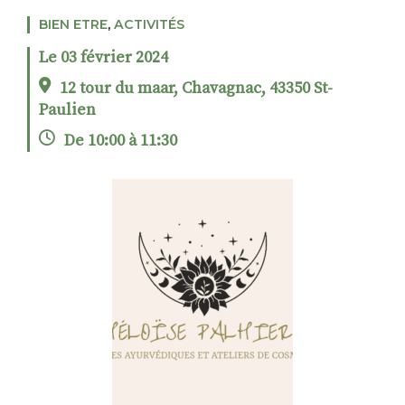
BIEN ETRE
,
ACTIVITÉS
Le 03 février 2024
RECHERCHER
S'ABONNER
12 tour du maar, Chavagnac, 43350 St-
S'INSCRIRE À LA NEWSLETTER
Paulien
FACEBOOK
INSTAGRAM
LINKEDIN
YOUTUBE
De 10:00 à 11:30