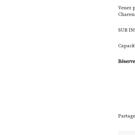
Venez p
Charens
SUR IN
Capacit
Réservez
Partage