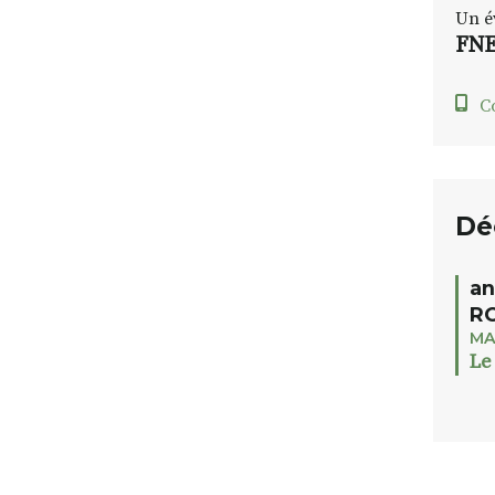
Un é
FNE
C
Dé
an
RO
MA
Le