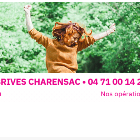
Programmée
expo-insta
raison de 
opose un
stage
médiévale 
sible
à tous les
l
t
, à seulement
30
rez à capturer
position,
ybride.
STRADA Be
épart
galerie à
e sur site
 votre charge)
Bernard T
ce ou
permanent
d’août, l’