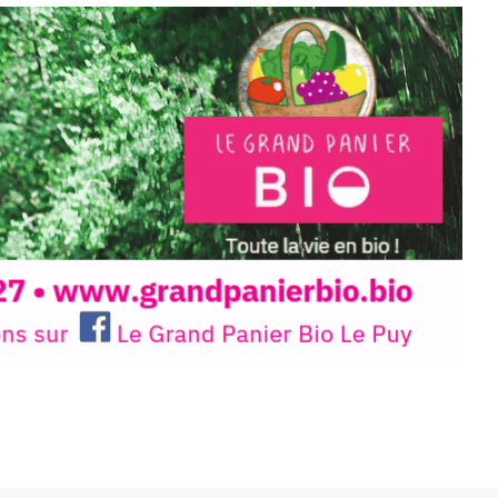
 en off du festival d’Auzon, cette
llation temporaire vous livre une
plus d’aller faire un tour dans la cité
du Brivadois cet été.
INTERVIEW
rnard Turle, vous avez ouvert une
 Auzon…
URLE Le Fumoir n’est pas une galerie
e. Chaque année, le 1er dimanche
association
AuzonToujours
organise