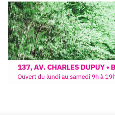
paysages de Haute-Loire ?
Cet été,
Laurent Berset
vous pr
d’aquarelle en extérieur
, acces
niveaux
, dans un cadre nature
inspirant
autour de Saint-Fron
minutes du Puy-en-Velay
.
Pendant
3 jours
, vous apprend
l’instant :
Croquis, carnet de voyage, com
aquarelle, encre, ou contenu h
Le programme :
8h : rendez-vous au point de d
8h30 – 12h : croquis et aquarell
pique-nique sur place (repas à
13h30 – 17h30 : reprise sur pla
changement de décor