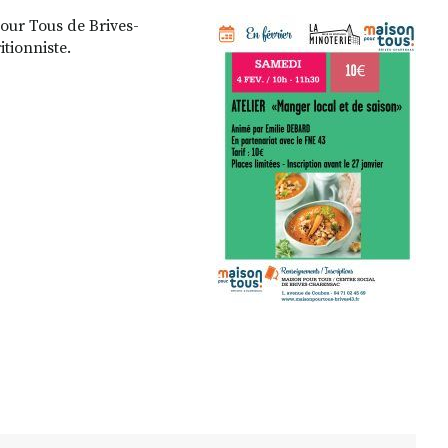
Pour Tous de Brives-
tionniste.