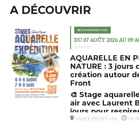
A DÉCOUVRIR
RECOMMANDATION
DU 07 AOÛT 2026 AU 09 
Activités
AQUARELLE EN P
NATURE : 3 jours 
création autour d
Front
🎨 Stage aquarelle
air avec Laurent B
jours pour respirer
s’émerveiller
SAINT FRONT (43)
De 08
Et si vous preniez enfin le tem
d’observer, et de peindre la be