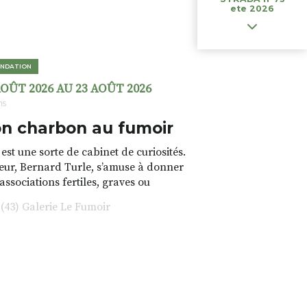
ete 2026
NDATION
AOÛT 2026 AU 23 AOÛT 2026
ns
n charbon au fumoir
est une sorte de cabinet de curiosités.
teur, Bernard Turle, s’amuse à donner
 associations fertiles, graves ou
rfois fumeuses. Des oeuvres
43) Galerie Le Fumoir
s font. liens avec les histoires un peu
 du lieu (on ne spoile pas). Quant à
tion.Cochon Charbon, elle joue
ariations.de.couleurs.(de
e.sarcasme et facétie.