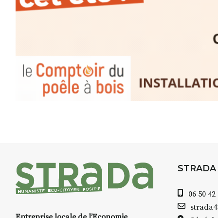
minutes du Puy-en-Velay
.
Pendant
3 jours
, vous apprend
l’instant :
Croquis, carnet de voyage, com
aquarelle, encre, ou contenu h
Le programme :
8h : rendez-vous au point de d
8h30 – 12h : croquis et aquarell
pique-nique sur place (repas à
13h30 – 17h30 : reprise sur pla
changement de décor
Et si le temps se gâte : un ateli
STRADA
permettra de continuer à créer
06 50 42
À partir de 90€/jour
(soit
270€ l
strada
Minimum 8 personnes – sans 
Entreprise locale de l’Economie