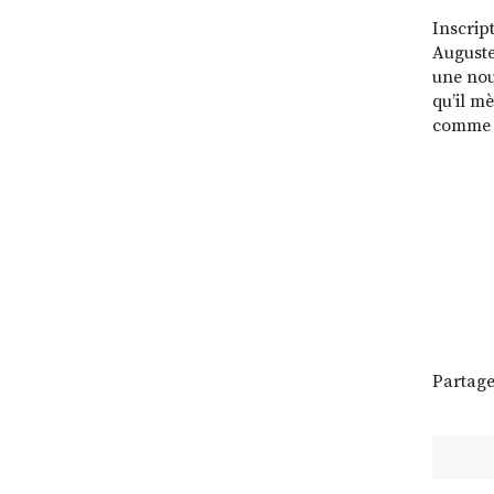
Inscrip
Auguste 
une nou
qu’il m
comme l
Partage