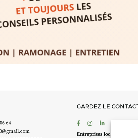
rez à capturer
position,
ybride.
STRADA Be
épart
galerie à
e sur site
 votre charge)
Bernard T
ce ou
permanent
d’août, l’
Arts dans l
er abrité
investissen
GARDEZ LE CONTAC
.
d’Auzon. L
temporaire
Facebook
Instagram
Linkedin
Youtube
 06 64
es 3 jours
)
également 
43@gmail.com
pension complète
Petite Cit
Entreprises locales ?