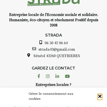
Entreprise locale de l’Economie sociale et solidaire.
INTERVIEW
Humaniste, éco-citoyen et résolument Positif depuis
2008
STRADA Bernard Turle, vous
avez ouvert une galerie à
STRADA
Auzon…
06 50 42 06 64
Bernard TURLE Le Fumoir n’est
strada43@gmail.com
pas une galerie permanente.
Sénéol
43260 QUEYRIERES
Chaque année, le 1er dimanche
d’août, l’association
GARDEZ LE CONTACT
AuzonToujours
organise
Arts
dans le village
. Des artistes et
Facebook
Instagram
Linkedin
Youtube
artisans investissent les rues, les
Entreprises locales ?
caves, les granges d’Auzon. Le
Nous avons des solutions pubs pour vous.
Fumoir est l’un de ces espaces
Gérer le consentement aux
temporaires d’accueil de la
cookies
culture. Il s’associe également à
NEWSLETTER