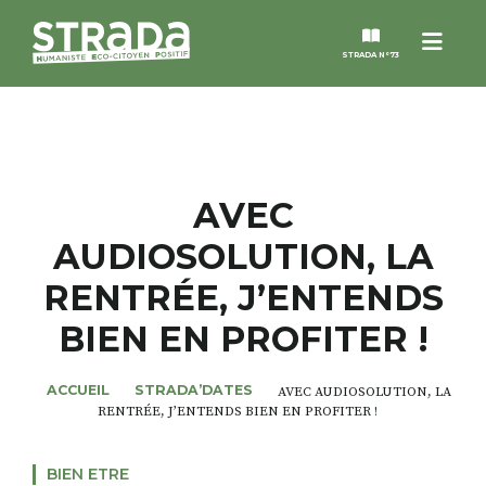
Menu
STRADA N°73
STRADA
MAGAZINES
AVEC
AUDIOSOLUTION, LA
NOS THÈMES
RENTRÉE, J’ENTENDS
STRADA’DATES
BIEN EN PROFITER !
ALTER STRADA
ACCUEIL
STRADA’DATES
AVEC AUDIOSOLUTION, LA
RENTRÉE, J’ENTENDS BIEN EN PROFITER !
ROSÉE DE MAI
BIEN ETRE