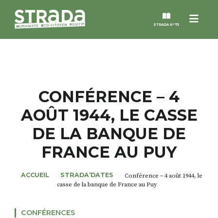
Menu
STRADA N°73
STRADA
MAGAZINES
CONFÉRENCE – 4
AOÛT 1944, LE CASSE
NOS THÈMES
DE LA BANQUE DE
STRADA’DATES
FRANCE AU PUY
ALTER STRADA
ACCUEIL
STRADA’DATES
Conférence – 4 août 1944, le
casse de la banque de France au Puy
ROSÉE DE MAI
CONFÉRENCES