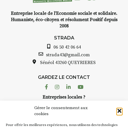
livre une raison de plus d’aller
faire un tour dans la cité
Entreprise locale de l’Economie sociale et solidaire.
médiévale du Brivadois cet été.
Humaniste, éco-citoyen et résolument Positif depuis
2008
STRADA
06 50 42 06 64
INTERVIEW
strada43@gmail.com
Sénéol
43260 QUEYRIERES
STRADA Bernard Turle, vous
avez ouvert une galerie à
Auzon…
GARDEZ LE CONTACT
Facebook
Instagram
Linkedin
Youtube
Bernard TURLE Le Fumoir n’est
pas une galerie permanente.
Entreprises locales ?
Chaque année, le 1er dimanche
Nous avons des solutions pubs pour vous.
d’août, l’association
Gérer le consentement aux
AuzonToujours
organise
Arts
cookies
dans le village
. Des artistes et
NEWSLETTER
Pour offrir les meilleures expériences, nous utilisons des technologies
artisans investissent les rues, les