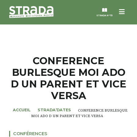
Menu
STRADA N°73
STRADA
MAGAZINES
CONFERENCE
BURLESQUE MOI ADO
NOS THÈMES
D UN PARENT ET VICE
STRADA’DATES
VERSA
ALTER STRADA
ACCUEIL
STRADA’DATES
CONFERENCE BURLESQUE
MOI ADO D UN PARENT ET VICE VERSA
ROSÉE DE MAI
CONFÉRENCES