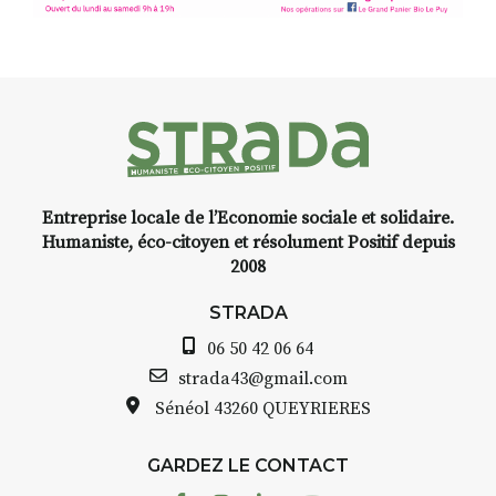
d’Auzon, cette expo-
installation temporaire vous
livre une raison de plus d’aller
faire un tour dans la cité
médiévale du Brivadois cet été.
Entreprise locale de l’Economie sociale et solidaire.
INTERVIEW
Humaniste, éco-citoyen et résolument Positif depuis
2008
STRADA Bernard Turle, vous
avez ouvert une galerie à
STRADA
Auzon…
06 50 42 06 64
Bernard TURLE Le Fumoir n’est
strada43@gmail.com
pas une galerie permanente.
Sénéol
43260 QUEYRIERES
Chaque année, le 1er dimanche
d’août, l’association
GARDEZ LE CONTACT
AuzonToujours
organise
Arts