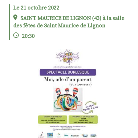
Le 21 octobre 2022
SAINT MAURICE DE LIGNON (43) à la salle
RECHERCHER
S'ABONNER
des fêtes de Saint Maurice de Lignon
S'INSCRIRE À LA NEWSLETTER
20:30
FACEBOOK
INSTAGRAM
LINKEDIN
YOUTUBE