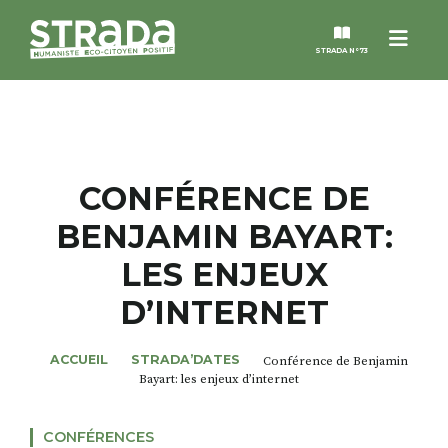
Menu
STRADA N°73
STRADA
MAGAZINES
CONFÉRENCE DE
BENJAMIN BAYART:
NOS THÈMES
LES ENJEUX
STRADA’DATES
D’INTERNET
ALTER STRADA
ACCUEIL
STRADA’DATES
Conférence de Benjamin
Bayart: les enjeux d’internet
ROSÉE DE MAI
CONFÉRENCES