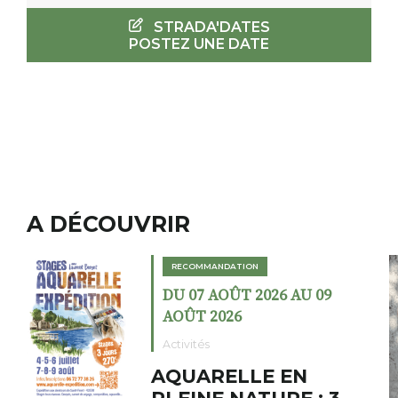
STRADA'DATES
POSTEZ UNE DATE
A DÉCOUVRIR
RECOMMANDATION
RECOM
DU 07 AOÛT 2026 AU 09
DU 02
AOÛT 2026
AOÛT
ctivités
Exposit
QUARELLE EN
Coch