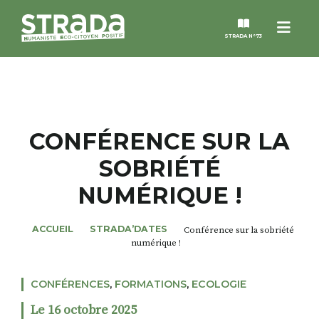
Menu
STRADA N°73
STRADA
MAGAZINES
CONFÉRENCE SUR LA
SOBRIÉTÉ
NOS THÈMES
NUMÉRIQUE !
STRADA’DATES
ACCUEIL
STRADA’DATES
Conférence sur la sobriété
numérique !
ALTER STRADA
CONFÉRENCES
,
FORMATIONS
,
ECOLOGIE
ROSÉE DE MAI
Le 16 octobre 2025