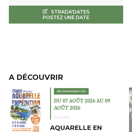
STRADA'DATES
POSTEZ UNE DATE
A DÉCOUVRIR
RECOMMANDATION
 09
DU 02 AOÛT 2026 AU 23
AOÛT 2026
Expositions
Cochon charbon a