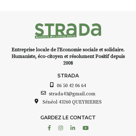
livre une raison de plus d’alle
du Puy-
faire un tour dans la cité
médiévale du Brivadois cet été
instant
e,
Entreprise locale de l’Economie sociale et solidaire.
encre,
INTERVIEW
Humaniste, éco-citoyen et résolument Positif depuis
2008
STRADA Bernard Turle, vou
avez ouvert une galerie à
STRADA
t de
Auzon…
06 50 42 06 64
quarelle
Bernard TURLE Le Fumoir n’e
strada43@gmail.com
pas une galerie permanente.
Sénéol
43260 QUEYRIERES
epas à
Chaque année, le 1er dimanc
d’août, l’association
ur
GARDEZ LE CONTACT
AuzonToujours
organise
Arts
 décor
dans le village
. Des artistes et
Facebook
Instagram
Linkedin
Youtube
artisans investissent les rues, 