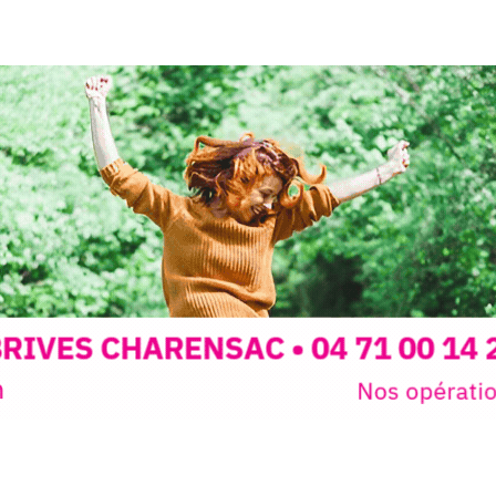
peau).entr
ps… de ralentir,
auté des
Programmée
expo-insta
raison de 
opose un
stage
médiévale 
sible
à tous les
l
t
, à seulement
30
rez à capturer
position,
ybride.
STRADA Be
épart
galerie à
e sur site
 votre charge)