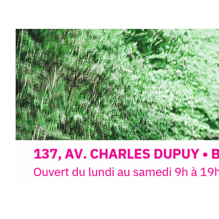
Et si vous preniez enfin le tem
d’observer, et de peindre la be
paysages de Haute-Loire ?
Cet été,
Laurent Berset
vous pr
d’aquarelle en extérieur
, acces
niveaux
, dans un cadre nature
inspirant
autour de Saint-Fron
minutes du Puy-en-Velay
.
Pendant
3 jours
, vous apprend
l’instant :
Croquis, carnet de voyage, com
aquarelle, encre, ou contenu h
Le programme :
8h : rendez-vous au point de d
8h30 – 12h : croquis et aquarell
pique-nique sur place (repas à