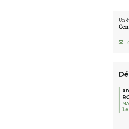
Un é
Cen
C
Dé
an
RO
MA
Le