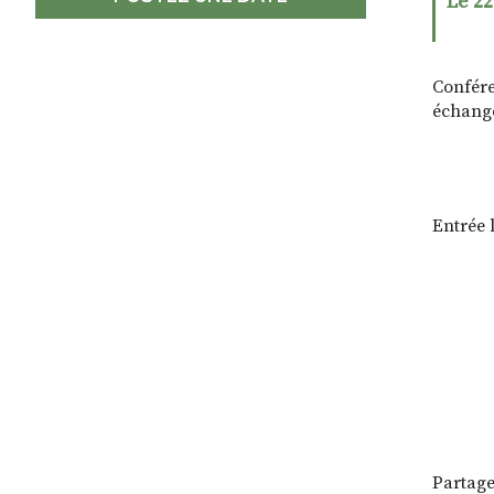
Le 22
Confére
échange
Entrée l
Partage