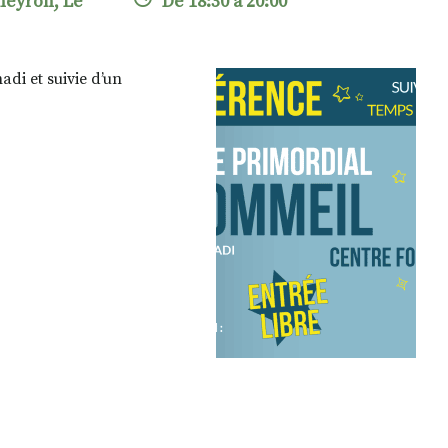
neyron, Le
De 18:30 à 20:00
di et suivie d’un