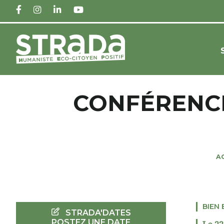
FACEBOOK
INSTAGRAM
LINKEDIN
YOUTUBE
CONFÉRENCE
A
BIEN 
STRADA'DATES
POSTEZ UNE DATE