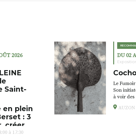
RECOMMA
AOÛT 2026
DU 02 
Expositio
LEINE
Cocho
de
Le Fumoir 
e Saint-
Son initia
à voir des
drôles, pa
 en plein
AUZON (
éclectique
erset : 3
foutraques
l’installa
, créer,
avec les.v
:00 à 17:30