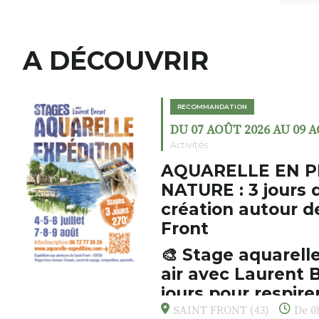
A DÉCOUVRIR
RECOMMANDATION
DU 07 AOÛT 2026 AU 09 
Activités
AQUARELLE EN P
NATURE : 3 jours 
création autour d
Front
🎨 Stage aquarelle
air avec Laurent B
jours pour respirer
s’émerveiller
SAINT FRONT (43)
De 08