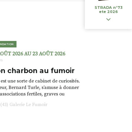
STRADA n°73
ete 2026
NDATION
AOÛT 2026 AU 23 AOÛT 2026
ns
n charbon au fumoir
est une sorte de cabinet de curiosités.
teur, Bernard Turle, s’amuse à donner
 associations fertiles, graves ou
rfois fumeuses. Des oeuvres
43) Galerie Le Fumoir
s font. liens avec les histoires un peu
 du lieu (on ne spoile pas). Quant à
tion.Cochon Charbon, elle joue
ariations.de.couleurs.(de