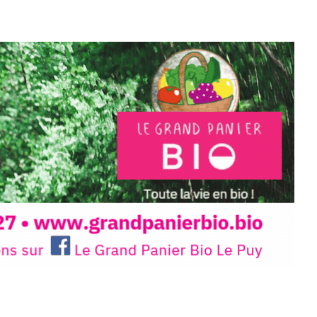
e.sarcasme et facétie.
 en off du festival d’Auzon, cette
llation temporaire vous livre une
plus d’aller faire un tour dans la cité
du Brivadois cet été.
INTERVIEW
rnard Turle, vous avez ouvert une
 Auzon…