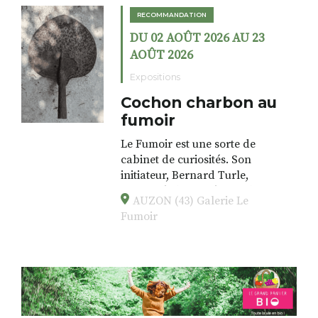
RECOMMANDATION
DU 02 AOÛT 2026 AU 23
AOÛT 2026
Expositions
Cochon charbon au
fumoir
Le Fumoir est une sorte de
cabinet de curiosités. Son
initiateur, Bernard Turle,
s’amuse à donner à voir des
AUZON (43) Galerie Le
associations fertiles, graves ou
Fumoir
drôles, parfois fumeuses. Des
oeuvres éclectiques font. liens
avec les histoires un peu
foutraques du lieu (on ne spoile
pas). Quant à
l’installation.Cochon Charbon,
elle joue