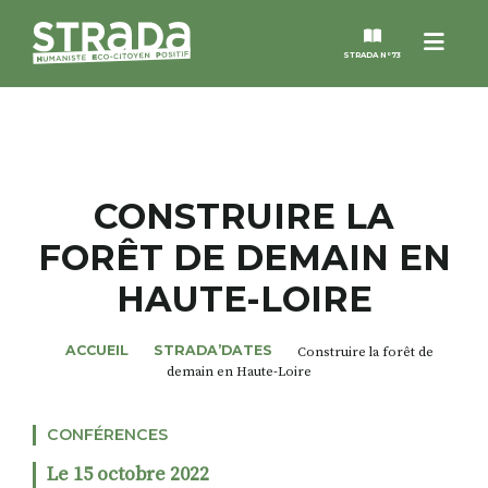
Menu
STRADA N°73
STRADA
MAGAZINES
CONSTRUIRE LA
FORÊT DE DEMAIN EN
NOS THÈMES
HAUTE-LOIRE
STRADA’DATES
ACCUEIL
STRADA’DATES
Construire la forêt de
demain en Haute-Loire
ALTER STRADA
CONFÉRENCES
ROSÉE DE MAI
Le 15 octobre 2022