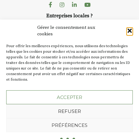
Facebook
Instagram
Linkedin
Youtube
Bernard TURLE Le Fumoir n’est
pas une galerie permanente.
Entreprises locales ?
Chaque année, le 1er dimanche
Nous avons des solutions pubs pour vous.
d’août, l’association
Gérer le consentement aux
AuzonToujours
organise
Arts
cookies
dans le village
. Des artistes et
NEWSLETTER
Pour offrir les meilleures expériences, nous utilisons des technologies
artisans investissent les rues, les
Suivez toute l'actu de Strada
telles que les cookies pour stocker et/ou accéder aux informations des
caves, les granges d’Auzon. Le
appareils. Le fait de consentir à ces technologies nous permettra de
Fumoir est l’un de ces espaces
traiter des données telles que le comportement de navigation ou les ID
temporaires d’accueil de la
uniques sur ce site. Le fait de ne pas consentir ou de retirer son
culture. Il s’associe également à
consentement peut avoir un effet négatif sur certaines caractéristiques
et fonctions.
d’autres activités culturelles de
NOUS CONTACTER
la Petite Cité de Caractère. Par
exemple, l’installation
Cochon
ACCEPTER
Charbon
s’inscrit comme en
« off » du festival d’Auzon 2026
REFUSER
(2 /22 août).
Plan du site
Mentions légales
PRÉFÉRENCES
Politique de confidentialité
SA D’où vient le nom :
Fumoir
?
Une création de l'Agence Oktopod