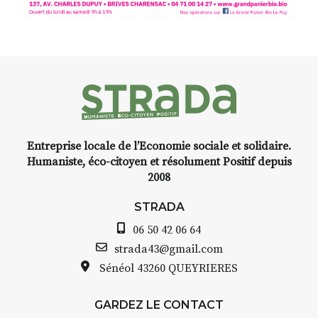
avec les.variations.de.couleurs.
(de peau).entre.sarcasme et
facétie.
Programmée en off du festival
d’Auzon, cette expo-
installation temporaire vous
livre une raison de plus d’aller
faire un tour dans la cité
Entreprise locale de l’Economie sociale et solidaire.
médiévale du Brivadois cet été.
Humaniste, éco-citoyen et résolument Positif depuis
2008
STRADA
06 50 42 06 64
INTERVIEW
strada43@gmail.com
Sénéol
43260 QUEYRIERES
STRADA Bernard Turle, vous
avez ouvert une galerie à
Auzon…
GARDEZ LE CONTACT