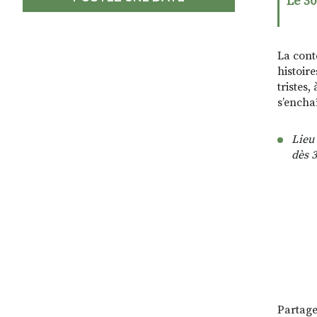
Le 30
La cont
histoire
tristes,
s’encha
Lieu 
dès 3
Partage