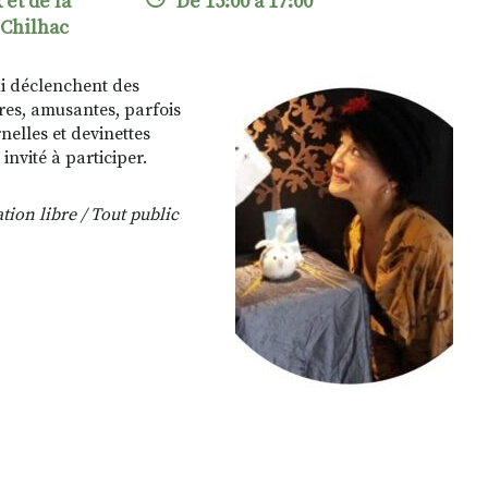
et de la
De 15:00 à 17:00
-Chilhac
ui déclenchent des
ires, amusantes, parfois
nelles et devinettes
invité à participer.
tion libre / Tout public