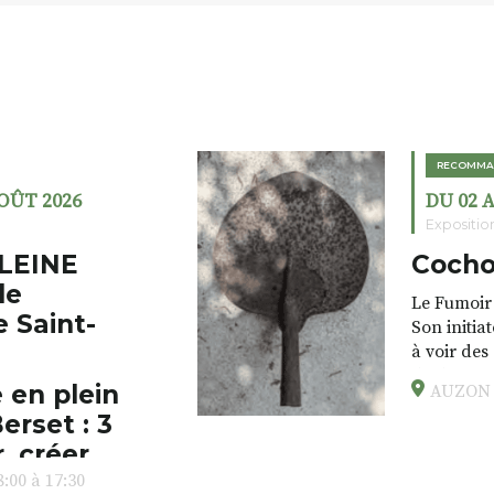
RECOMMA
AOÛT 2026
DU 02 
Expositio
LEINE
Cocho
de
Le Fumoir 
e Saint-
Son initia
à voir des
drôles, pa
 en plein
AUZON (
éclectique
erset : 3
foutraques
l’installa
, créer,
avec les.v
:00 à 17:30