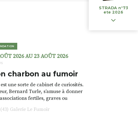
STRADA n°73
ete 2026
NDATION
AOÛT 2026 AU 23 AOÛT 2026
ns
n charbon au fumoir
est une sorte de cabinet de curiosités.
teur, Bernard Turle, s’amuse à donner
 associations fertiles, graves ou
rfois fumeuses. Des oeuvres
43) Galerie Le Fumoir
s font. liens avec les histoires un peu
 du lieu (on ne spoile pas). Quant à
tion.Cochon Charbon, elle joue
ariations.de.couleurs.(de