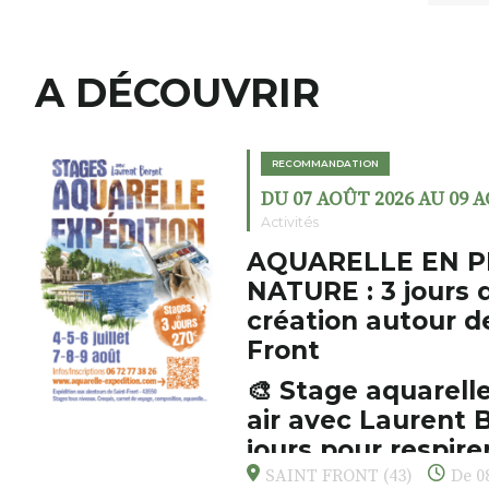
A DÉCOUVRIR
RECOMMANDATION
DU 07 AOÛT 2026 AU 09 
Activités
AQUARELLE EN P
NATURE : 3 jours 
création autour d
Front
🎨 Stage aquarelle
air avec Laurent B
jours pour respirer
s’émerveiller
SAINT FRONT (43)
De 08