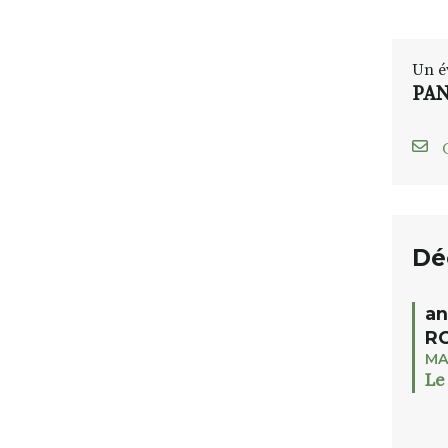
Un é
PAN
C
Dé
an
RO
MA
Le