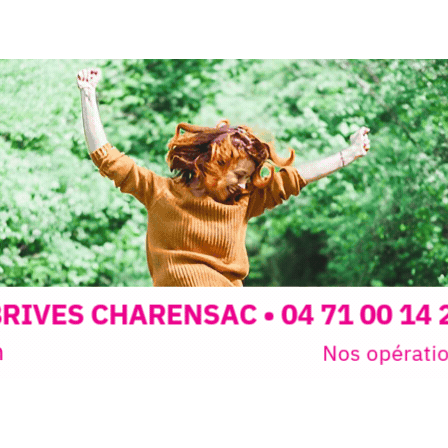
peau).entr
ps… de ralentir,
auté des
Programmée
expo-insta
raison de 
opose un
stage
médiévale 
sible
à tous les
l
t
, à seulement
30
rez à capturer
position,
ybride.
STRADA Be
épart
galerie à
e sur site
 votre charge)