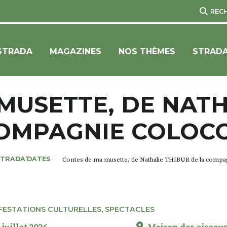
REC
STRADA
MAGAZINES
NOS THÈMES
STRADA
MUSETTE, DE NATH
OMPAGNIE COLOC
STRADA’DATES
Contes de ma musette, de Nathalie THIBUR de la compa
FESTATIONS CULTURELLES
,
SPECTACLES