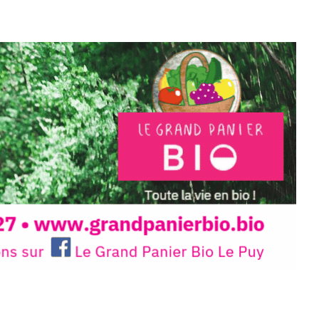
e.sarcasme et facétie.
 en off du festival d’Auzon, cette
llation temporaire vous livre une
plus d’aller faire un tour dans la cité
du Brivadois cet été.
INTERVIEW
rnard Turle, vous avez ouvert une
 Auzon…