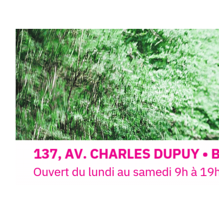
Et si vous preniez enfin le tem
d’observer, et de peindre la be
paysages de Haute-Loire ?
Cet été,
Laurent Berset
vous pr
d’aquarelle en extérieur
, acces
niveaux
, dans un cadre nature
inspirant
autour de Saint-Fron
minutes du Puy-en-Velay
.
Pendant
3 jours
, vous apprend
l’instant :
Croquis, carnet de voyage, com
aquarelle, encre, ou contenu h
Le programme :
8h : rendez-vous au point de d
8h30 – 12h : croquis et aquarell
pique-nique sur place (repas à