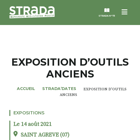
Menu
STRADA N°73
STRADA
MAGAZINES
EXPOSITION D’OUTILS
ANCIENS
NOS THÈMES
ACCUEIL
STRADA’DATES
EXPOSITION D’OUTILS
STRADA’DATES
ANCIENS
ALTER STRADA
EXPOSITIONS
Le 14 août 2021
ROSÉE DE MAI
SAINT AGREVE (07)