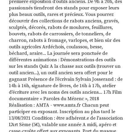
première exposition d'outils anciens. De 9h à 20h, des
passionnés tiendront des stands pour exposer leurs
plus beaux outils, rares et précieux. Vous pourrez
découvrir des collections de rabots anciens, gravés,
sculptés, décorés, rabots de moulures, feuillures,
bouvets, rabots de carrossiers, de tonneliers, de
charron, rabots à fromage, varlopes, et bien sûr des
outils agricoles Ardéchois, coulassou, besse,
béchard, araire... La journée sera ponctuée de
différentes animations : Démonstrations des outils
sur les stands Quiz A la chasse aux outils (trouver un
outil ancien...), un outil ancien sera offert pour le
gagnant Présence de l'écrivain Sylvain Josserand : de
14h à 16h, signature de livres, de 16h à 17h, atelier
d'écriture avec les noms des outils anciens... 17h Film
documentaire « Paroles du Mézenc », 2018
Réalisation : AMTA - www.amta.fr Chacun peut
participer en exposant. Inscription au plus tard le
13/08/2021 Condition : être adhérent.e de l'association
L'Art Sème (5€), valable une année A midi, apéro et
casse-croûte offert aux exposants. Port du masque