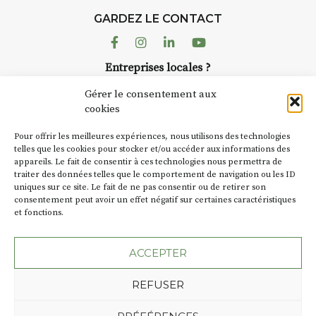
d’août, l’association
GARDEZ LE CONTACT
AuzonToujours
organise
Arts
dans le village
. Des artistes et
Facebook
Instagram
Linkedin
Youtube
artisans investissent les rues, les
Entreprises locales ?
caves, les granges d’Auzon. Le
Nous avons des solutions pubs pour vous.
Fumoir est l’un de ces espaces
Gérer le consentement aux
temporaires d’accueil de la
cookies
culture. Il s’associe également à
NEWSLETTER
d’autres activités culturelles de
Pour offrir les meilleures expériences, nous utilisons des technologies
la Petite Cité de Caractère. Par
Suivez toute l'actu de Strada
telles que les cookies pour stocker et/ou accéder aux informations des
appareils. Le fait de consentir à ces technologies nous permettra de
exemple, l’installation
Cochon
traiter des données telles que le comportement de navigation ou les ID
Charbon
s’inscrit comme en
uniques sur ce site. Le fait de ne pas consentir ou de retirer son
« off » du festival d’Auzon 2026
consentement peut avoir un effet négatif sur certaines caractéristiques
(2 /22 août).
et fonctions.
NOUS CONTACTER
SA D’où vient le nom :
Fumoir
?
ACCEPTER
BT C’est le terme employé dans
REFUSER
les actes de propriété du lieu.
Jusqu’à la fin du XXe siècle,
Plan du site
Mentions légales