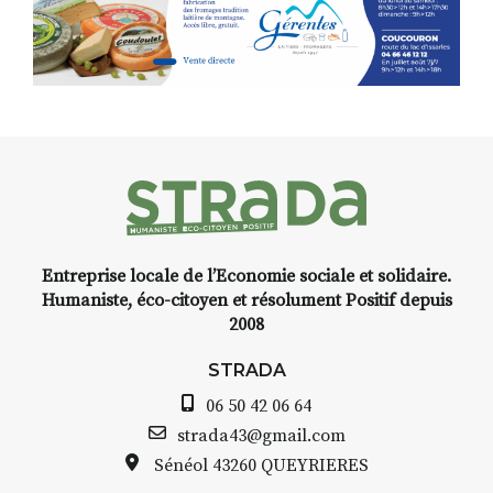
Programmée en off du festival
d’Auzon, cette expo-
installation temporaire vous
livre une raison de plus d’aller
faire un tour dans la cité
médiévale du Brivadois cet été.
Entreprise locale de l’Economie sociale et solidaire.
INTERVIEW
Humaniste, éco-citoyen et résolument Positif depuis
2008
STRADA Bernard Turle, vous
avez ouvert une galerie à
STRADA
Auzon…
06 50 42 06 64
Bernard TURLE Le Fumoir n’est
strada43@gmail.com
pas une galerie permanente.
Sénéol
43260 QUEYRIERES
Chaque année, le 1er dimanche