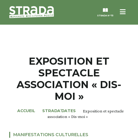
Menu
STRADA N°73
STRADA
MAGAZINES
EXPOSITION ET
SPECTACLE
NOS THÈMES
ASSOCIATION « DIS-
STRADA’DATES
MOI »
ALTER STRADA
ACCUEIL
STRADA’DATES
Exposition et spectacle
association « Dis-moi »
ROSÉE DE MAI
MANIFESTATIONS CULTURELLES