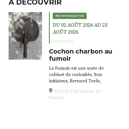
A DÉCOUVRIR
RECOMMANDATION
DU 02 AOÛT 2026 AU 23
AOÛT 2026
Expositions
Cochon charbon au
fumoir
Le Fumoir est une sorte de
cabinet de curiosités. Son
initiateur, Bernard Turle,
s’amuse à donner à voir des
AUZON (43) Galerie Le
associations fertiles, graves ou
Fumoir
drôles, parfois fumeuses. Des
oeuvres éclectiques font. liens
avec les histoires un peu
foutraques du lieu (on ne spoile
pas). Quant à