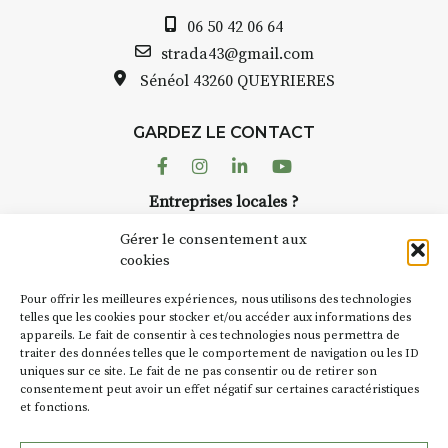
Auzon…
06 50 42 06 64
Bernard TURLE Le Fumoir n’est
strada43@gmail.com
pas une galerie permanente.
Sénéol
43260 QUEYRIERES
Chaque année, le 1er dimanche
d’août, l’association
GARDEZ LE CONTACT
AuzonToujours
organise
Arts
dans le village
. Des artistes et
Facebook
Instagram
Linkedin
Youtube
artisans investissent les rues, les
Entreprises locales ?
caves, les granges d’Auzon. Le
Nous avons des solutions pubs pour vous.
Fumoir est l’un de ces espaces
Gérer le consentement aux
temporaires d’accueil de la
cookies
culture. Il s’associe également à
NEWSLETTER
d’autres activités culturelles de
Pour offrir les meilleures expériences, nous utilisons des technologies
la Petite Cité de Caractère. Par
Suivez toute l'actu de Strada
telles que les cookies pour stocker et/ou accéder aux informations des
appareils. Le fait de consentir à ces technologies nous permettra de
exemple, l’installation
Cochon
traiter des données telles que le comportement de navigation ou les ID
Charbon
s’inscrit comme en
uniques sur ce site. Le fait de ne pas consentir ou de retirer son
« off » du festival d’Auzon 2026
consentement peut avoir un effet négatif sur certaines caractéristiques
(2 /22 août).
et fonctions.
NOUS CONTACTER