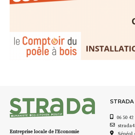
Pendant
3 jours
, vous apprend
l’instant :
Croquis, carnet de voyage, com
aquarelle, encre, ou contenu h
Le programme :
8h : rendez-vous au point de d
8h30 – 12h : croquis et aquarell
pique-nique sur place (repas à
13h30 – 17h30 : reprise sur pla
changement de décor
Et si le temps se gâte : un ateli
STRADA
permettra de continuer à créer
06 50 42
À partir de 90€/jour
(soit
270€ l
strada
Minimum 8 personnes – sans 
Entreprise locale de l’Economie
Sénéol