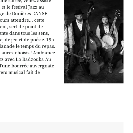
ne soirée, venez assister
et le festival Jazz au
llège de Dunières DANSE
ours attendre… cette
ent, sert de point de
ente dans tous les sens,
, de jeu et de poésie. 19h
planade le temps du repas.
s aurez choisis ! Ambiance
Jazz avec Lo Radzouka Au
 d'une bourrée auvergnate
ers musical fait de