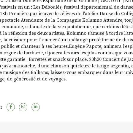
azz Danse à Dunières Esplanade de la Galoche | GRATUIT | En u
festivals en un : Les Déboulés, festival départemental de danse 
. 18h Première partie avec les élèves de l'atelier Danse du Co
 spectacle Atendante de la Compagnie Kolumno Attendre, touj
i commune, si banale de la vie quotidienne, que certains détest
à la réflexion des deux artistes. Kolumno s’amuse à tordre l’att
er, la cuisiner pour l’amener à un mélange protéiforme de danse
r public et chanteur à ses heures,Eugène Papote, animera l’es
n orgue de barbarie, il jouera les airs les plus connus que vou
tte garantie ! Buvettes et snack sur place. 20h30 Concert de 
n jazz manouche, d'une chanson qui fleure le tango argentin,
e musique des Balkans, laissez-vous embarquer dans leur univ
ge, de générosité et de voyages.
r