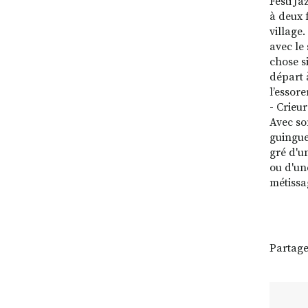
Festi'J
à deux 
village
avec le
chose s
départ 
l’essor
- Crieu
Avec so
guingue
gré d'u
ou d'un
métissa
Partage