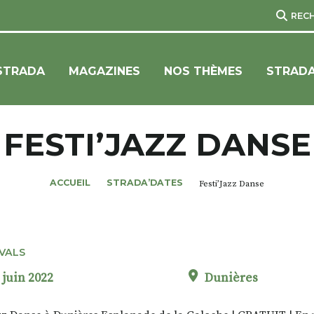
REC
STRADA
MAGAZINES
NOS THÈMES
STRADA
FESTI’JAZZ DANSE
ACCUEIL
STRADA’DATES
Festi’Jazz Danse
IVALS
 juin 2022
Dunières