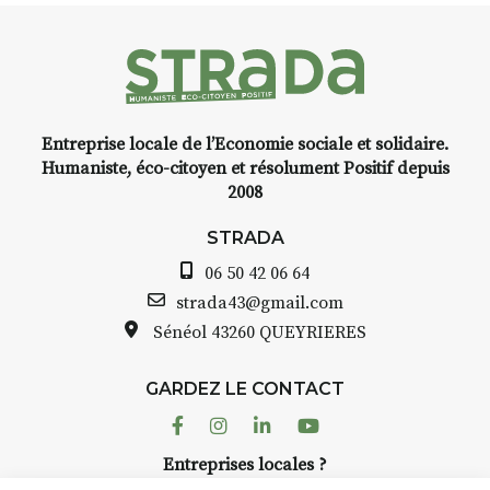
faire un tour dans la cité
médiévale du Brivadois cet été.
Entreprise locale de l’Economie sociale et solidaire.
INTERVIEW
Humaniste, éco-citoyen et résolument Positif depuis
2008
STRADA Bernard Turle, vous
avez ouvert une galerie à
STRADA
Auzon…
06 50 42 06 64
Bernard TURLE Le Fumoir n’est
strada43@gmail.com
pas une galerie permanente.
Sénéol
43260 QUEYRIERES
Chaque année, le 1er dimanche
d’août, l’association
GARDEZ LE CONTACT
AuzonToujours
organise
Arts
dans le village
. Des artistes et
Facebook
Instagram
Linkedin
Youtube
artisans investissent les rues, les
Entreprises locales ?
caves, les granges d’Auzon. Le
Nous avons des solutions pubs pour vous.