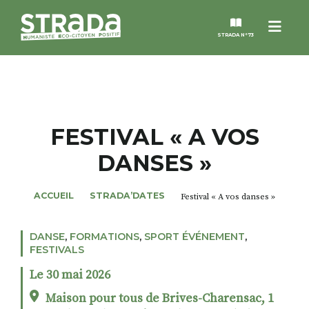
Menu
STRADA N°73
STRADA
MAGAZINES
FESTIVAL « A VOS
DANSES »
NOS THÈMES
ACCUEIL
STRADA’DATES
Festival « A vos danses »
STRADA’DATES
DANSE
,
FORMATIONS
,
SPORT ÉVÉNEMENT
,
ALTER STRADA
FESTIVALS
Le 30 mai 2026
ROSÉE DE MAI
Maison pour tous de Brives-Charensac, 1